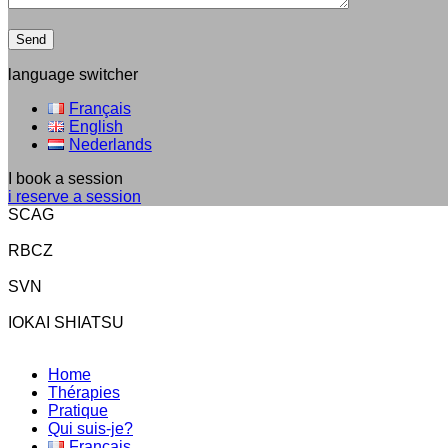
language switcher
Français
English
Nederlands
I book a session
i reserve a session
SCAG
RBCZ
SVN
IOKAI SHIATSU
Home
Thérapies
Pratique
Qui suis-je?
Français