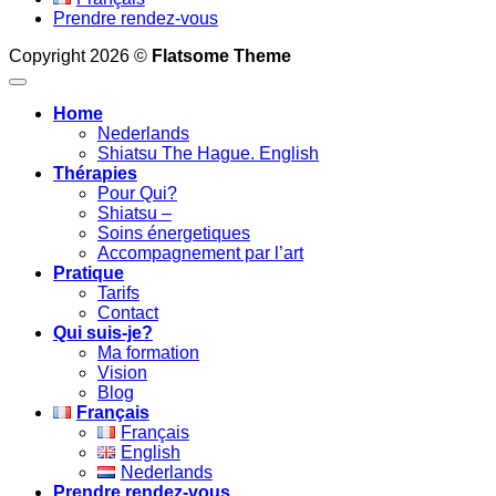
Prendre rendez-vous
Copyright 2026 ©
Flatsome Theme
Home
Nederlands
Shiatsu The Hague. English
Thérapies
Pour Qui?
Shiatsu –
Soins énergetiques
Accompagnement par l’art
Pratique
Tarifs
Contact
Qui suis-je?
Ma formation
Vision
Blog
Français
Français
English
Nederlands
Prendre rendez-vous