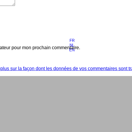
FR
NL
gateur pour mon prochain commentaire.
EN
 plus sur la façon dont les données de vos commentaires sont tr