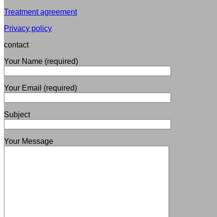
Treatment agreement
Privacy policy
contact
Your Name (required)
Your Email (required)
Subject
Your Message