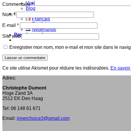
Vision
Commentaire
*
Blog
Français
Nom
*
Français
English
E-mail
*
Nederlands
Prendre rendez-vous
Site web
Enregistrer mon nom, mon e-mail et mon site dans le navi
Ce site utilise Akismet pour réduire les indésirables.
En savoir
Adres:
Christophe Dumont
Hoge Zand 3A
2512 EK Den Haag
Tel: 06 148 61 671
Email:
innerchoice3@gmail.com