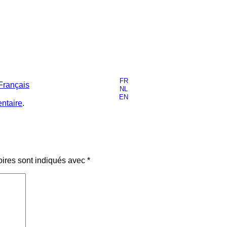
FR
Français
NL
EN
ntaire
.
oires sont indiqués avec
*