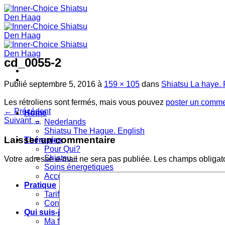
Passer
au
contenu
cd_0055-2
Publié
septembre 5, 2016
à
159 × 105
dans
Shiatsu La haye. 
Les rétroliens sont fermés, mais vous pouvez
poster un comme
←
Précédent
Home
Suivant
→
Nederlands
Shiatsu The Hague. English
Laisser un commentaire
Thérapies
Pour Qui?
Shiatsu –
Votre adresse e-mail ne sera pas publiée.
Les champs obligat
Soins énergetiques
Accompagnement par l’art
Pratique
Tarifs
Contact
Qui suis-je?
Ma formation