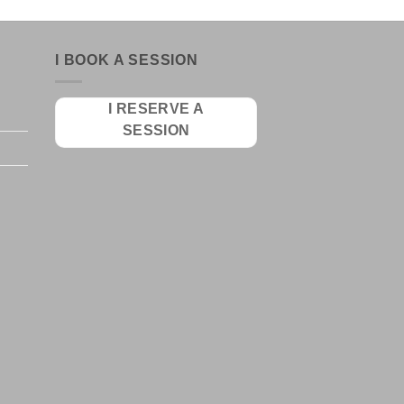
I BOOK A SESSION
I RESERVE A
SESSION