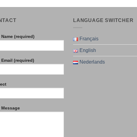
NTACT
LANGUAGE SWITCHER
 Name (required)
Français
English
 Email (required)
Nederlands
ect
r Message