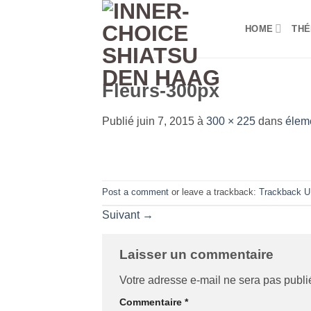
Passer
au
HOME
THÉ
contenu
Fleurs-300px
Publié
juin 7, 2015
à
300 × 225
dans
élem
Post a comment
or leave a trackback:
Trackback 
Suivant
→
Laisser un commentaire
Votre adresse e-mail ne sera pas publi
Commentaire
*