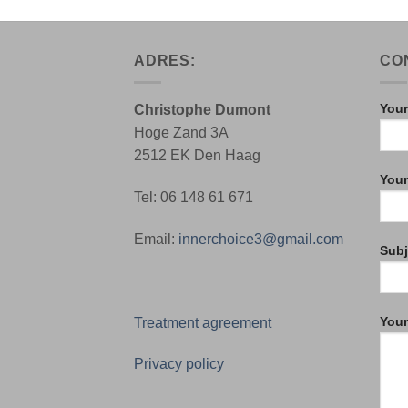
ADRES:
CO
Your
Christophe Dumont
Hoge Zand 3A
2512 EK Den Haag
Your
Tel: 06 148 61 671
Email:
innerchoice3@gmail.com
Subj
You
Treatment agreement
Privacy policy