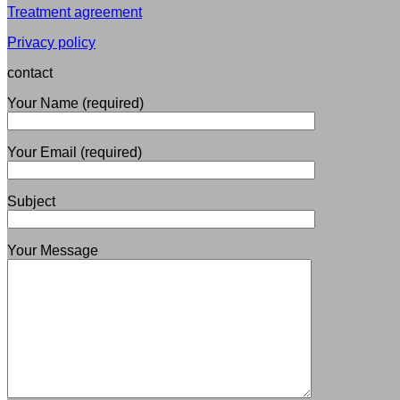
Treatment agreement
Privacy policy
contact
Your Name (required)
Your Email (required)
Subject
Your Message