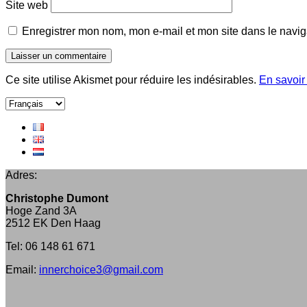
Site web
Enregistrer mon nom, mon e-mail et mon site dans le navi
Ce site utilise Akismet pour réduire les indésirables.
En savoir
Choisir
une
langue
Adres:
Christophe Dumont
Hoge Zand 3A
2512 EK Den Haag
Tel: 06 148 61 671
Email:
innerchoice3@gmail.com