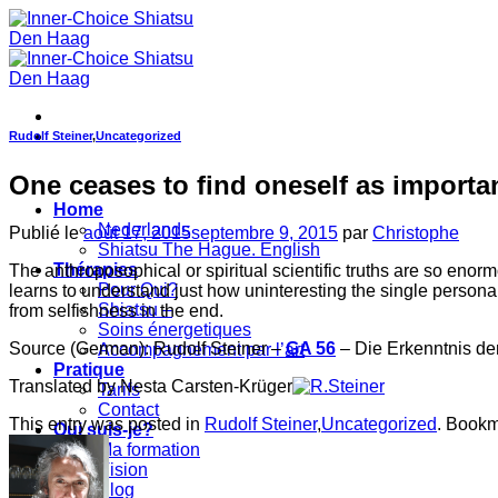
Passer
au
contenu
Rudolf Steiner
,
Uncategorized
One ceases to find oneself as importan
Home
Nederlands
Publié le
août 17, 2015
septembre 9, 2015
par
Christophe
Shiatsu The Hague. English
Thérapies
The anthroposophical or spiritual scientific truths are so enor
Pour Qui?
learns to understand just how uninteresting the single personality
Shiatsu –
from selfishness in the end.
Soins énergetiques
Source (German): Rudolf Steiner –
GA 56
– Die Erkenntnis de
Accompagnement par l’art
Pratique
Translated by Nesta Carsten-Krüger
Tarifs
Contact
This entry was posted in
Rudolf Steiner
,
Uncategorized
. Bookm
Qui suis-je?
Ma formation
Vision
Blog