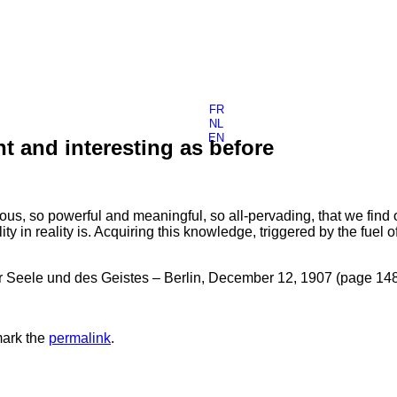
FR
NL
EN
t and interesting as before
mous, so powerful and meaningful, so all-pervading, that we find 
 in reality is. Acquiring this knowledge, triggered by the fuel of t
r Seele und des Geistes – Berlin, December 12, 1907 (page 14
ark the
permalink
.