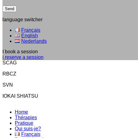
language switcher
Français
English
Nederlands
I book a session
i reserve a session
SCAG
RBCZ
SVN
IOKAI SHIATSU
Home
Thérapies
Pratique
Qui suis-je?
Français