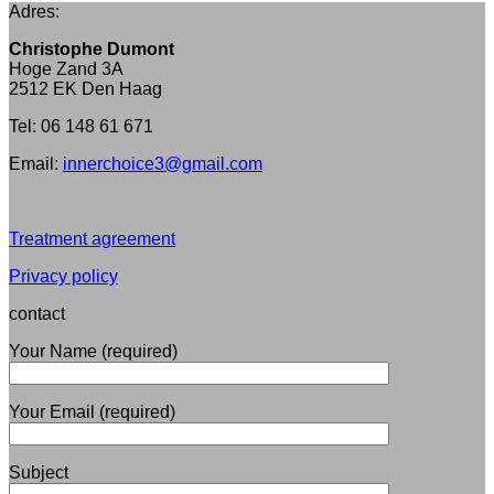
Adres:
Christophe Dumont
Hoge Zand 3A
2512 EK Den Haag
Tel: 06 148 61 671
Email:
innerchoice3@gmail.com
Treatment agreement
Privacy policy
contact
Your Name (required)
Your Email (required)
Subject