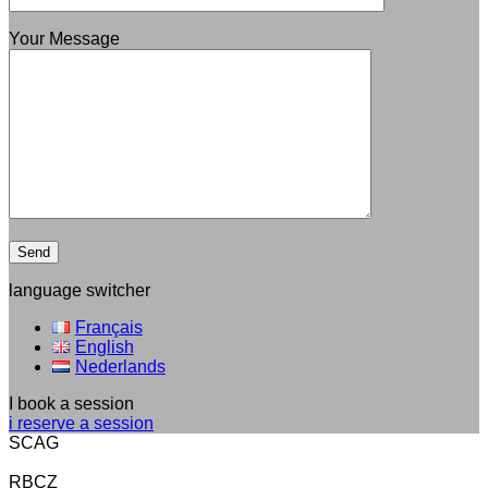
Your Message
language switcher
Français
English
Nederlands
I book a session
i reserve a session
SCAG
RBCZ