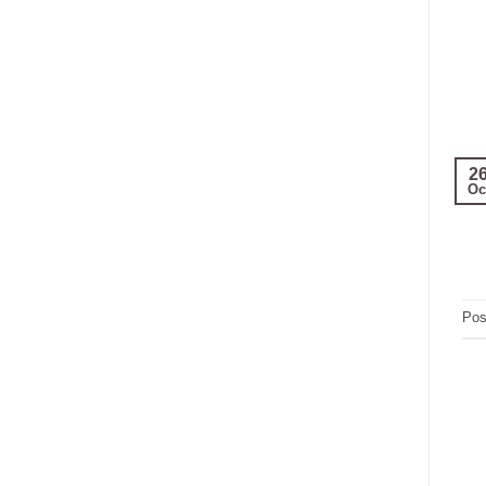
2
Oc
Pos