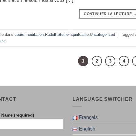
matin et un le soir. Plus si vous […]
CONTINUER LA LECTURE
té dans
cours
,
meditation
,
Rudolf Steiner
,
spiritualité
,
Uncategorized
|
Tagged
iner
1
2
3
4
NTACT
LANGUAGE SWITCHER
 Name (required)
Français
English