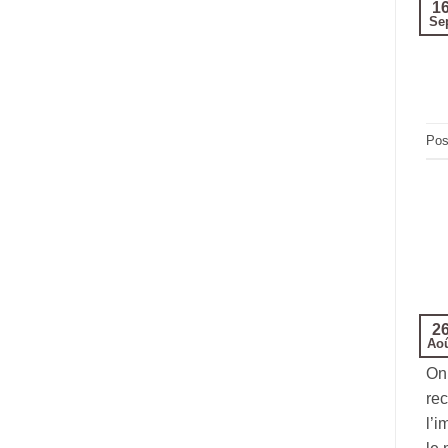
1
Se
Pos
2
Ao
On 
rec
l’i