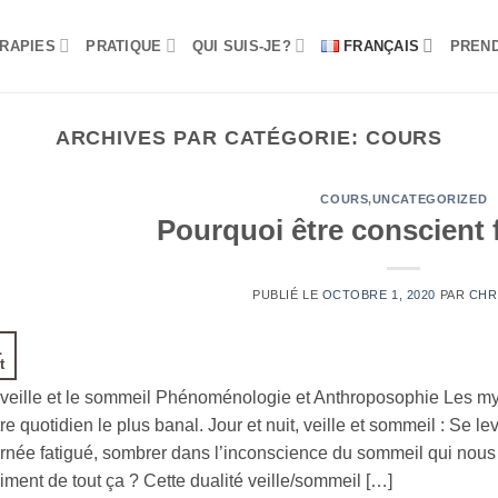
RAPIES
PRATIQUE
QUI SUIS-JE?
FRANÇAIS
PREN
ARCHIVES PAR CATÉGORIE:
COURS
COURS
,
UNCATEGORIZED
Pourquoi être conscient f
PUBLIÉ LE
OCTOBRE 1, 2020
PAR
CHR
1
t
veille et le sommeil Phénoménologie et Anthroposophie Les my
re quotidien le plus banal. Jour et nuit, veille et sommeil : Se leve
urnée fatigué, sombrer dans l’inconscience du sommeil qui no
iment de tout ça ? Cette dualité veille/sommeil […]