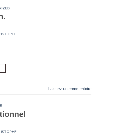
RIZED
n.
RISTOPHE
→
Laissez un commentaire
E
tionnel
RISTOPHE