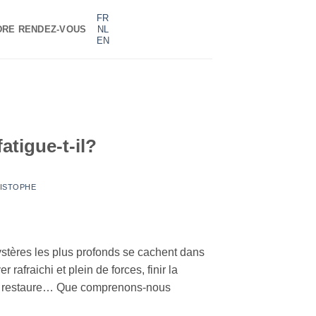
FR
DRE RENDEZ-VOUS
NL
EN
atigue-t-il?
ISTOPHE
stères les plus profonds se cachent dans
r rafraichi et plein de forces, finir la
us restaure… Que comprenons-nous