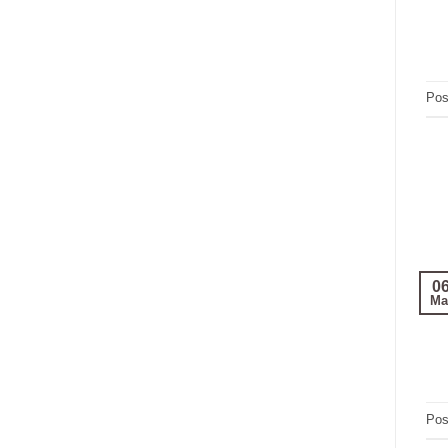
Pos
0
Ma
Pos