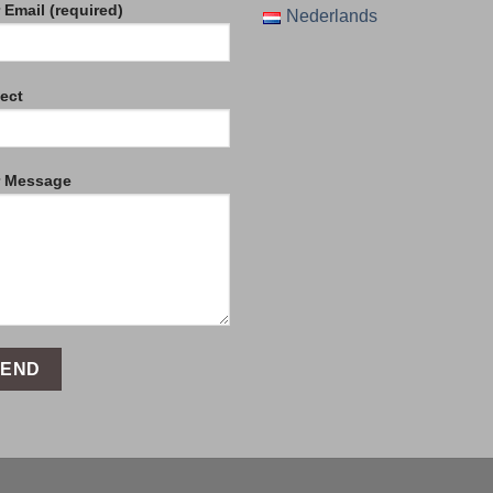
 Email (required)
Nederlands
ect
r Message