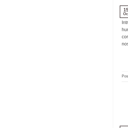
1
Oc
Int
hum
cor
no
Pos