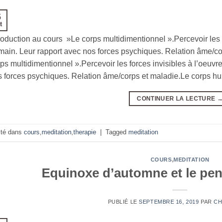
5
t
roduction au cours »Le corps multidimentionnel ».Percevoir les f
ain. Leur rapport avec nos forces psychiques. Relation âme/co
ps multidimentionnel ».Percevoir les forces invisibles à l’oeuv
s forces psychiques. Relation âme/corps et maladie.Le corps 
CONTINUER LA LECTURE
té dans
cours
,
meditation
,
therapie
|
Tagged
meditation
COURS
,
MEDITATION
Equinoxe d’automne et le pen
PUBLIÉ LE
SEPTEMBRE 16, 2019
PAR
CH