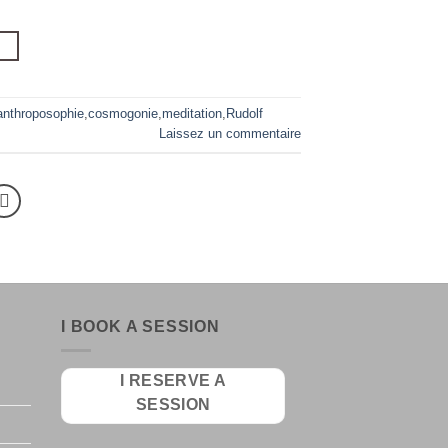
→
anthroposophie
,
cosmogonie
,
meditation
,
Rudolf
Laissez un commentaire
I BOOK A SESSION
I RESERVE A
SESSION