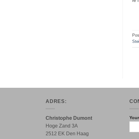
le 
Pos
Ste
ADRES:
CO
Your
Christophe Dumont
Hoge Zand 3A
2512 EK Den Haag