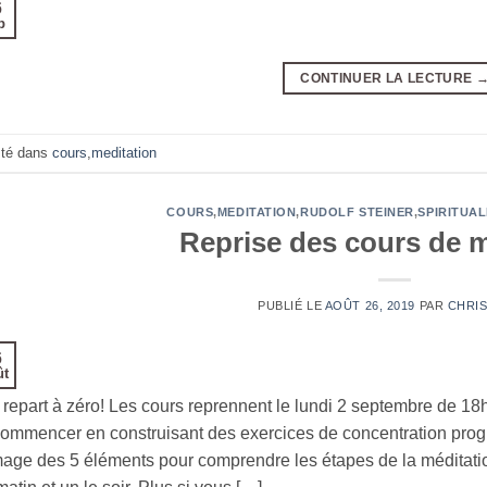
6
p
CONTINUER LA LECTURE
té dans
cours
,
meditation
COURS
,
MEDITATION
,
RUDOLF STEINER
,
SPIRITUAL
Reprise des cours de m
PUBLIÉ LE
AOÛT 26, 2019
PAR
CHRI
6
ût
repart à zéro! Les cours reprennent le lundi 2 septembre de 18
ommencer en construisant des exercices de concentration prog
mage des 5 éléments pour comprendre les étapes de la méditatio