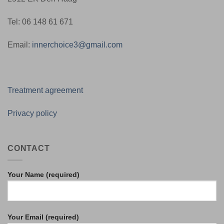
Tel: 06 148 61 671
Email:
innerchoice3@gmail.com
Treatment agreement
Privacy policy
CONTACT
Your Name (required)
Your Email (required)