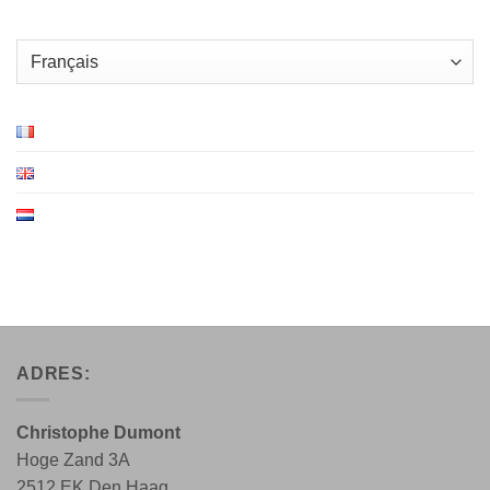
Choisir
une
langue
ADRES:
Christophe Dumont
Hoge Zand 3A
2512 EK Den Haag