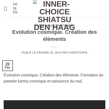
Passer
FR
NL
au
EN
contenu
COURS
,
RUDOLF STEINER
Evolution cosmique. Création des
éléments
PUBLIÉ LE
FÉVRIER 20, 2019
PAR
CHRISTOPHE
20
Fév
Evolution cosmique. Création des éléments. Formation du
premier karma cosmique et naissance du mal.