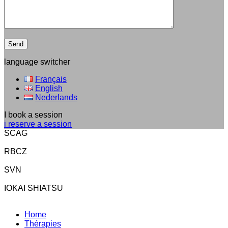
language switcher
Français
English
Nederlands
I book a session
i reserve a session
SCAG
RBCZ
SVN
IOKAI SHIATSU
Home
Thérapies