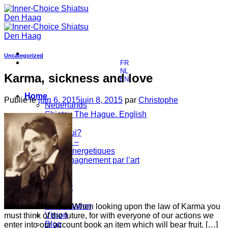
Passer
au
contenu
Uncategorized
FR
NL
Karma, sickness and love
EN
Home
Publié le
juin 6, 2015
juin 8, 2015
par
Christophe
Nederlands
Shiatsu The Hague. English
Thérapies
Pour Qui?
Shiatsu –
Soins énergetiques
Accompagnement par l’art
Pratique
Tarifs
Contact
Qui suis-je?
Ma formation
When looking upon the law of Karma you
Vision
must think of the future, for with everyone of our actions we
Blog
enter into our account book an item which will bear fruit. […]