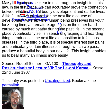
Français
Many things become clear to us through an insight into this
Français
law. In the first place, we can accurately prove the connection
English
between the individual bodily development and earlier lives.
Nederlands
A life full of love prepares for the next life a course of
Prendre rendez-vous
development whereby the human being preserves his youth
for a long time; a premature ageing is on the other hand
FR
NL
caused by much antipathy during the past life. In the second
EN
place: A particularly selfish sense of grasping and hoarding
things produces in the next life a disposition to infectious
diseases. In the third place, it is of special interest that pains,
and particularly certain illnesses through which we pass,
produce a beautiful body in our next life. This insight enables
us to bear many an illness more easily.
Source: Rudolf Steiner – GA 100 –
Theosophy and
Rosicrucianism: Lecture VII: The Law of Karma
– Kassel,
22nd June 1907
This entry was posted in
Uncategorized
. Bookmark the
permalink
.