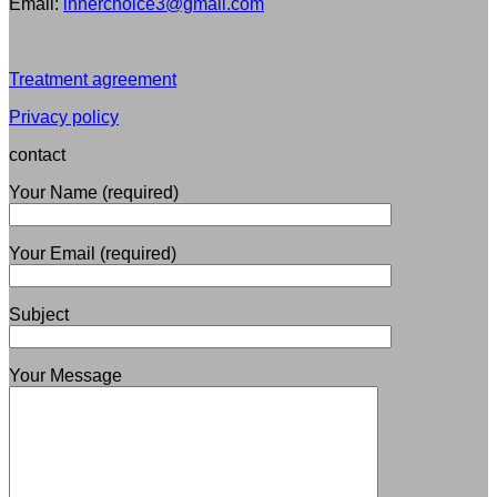
Email:
innerchoice3@gmail.com
Treatment agreement
Privacy policy
contact
Your Name (required)
Your Email (required)
Subject
Your Message