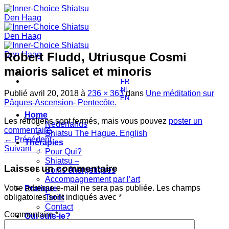
Passer
au
contenu
Robert Fludd, Utriusque Cosmi
maioris salicet et minoris
FR
NL
Publié
avril 20, 2018
à
236 × 363
dans
Une méditation sur
EN
Pâques-Ascension- Pentecôte.
Home
Les rétroliens sont fermés, mais vous pouvez
poster un
Nederlands
commentaire
.
Shiatsu The Hague. English
←
Précédent
Thérapies
Suivant
→
Pour Qui?
Shiatsu –
Laisser un commentaire
Soins énergetiques
Accompagnement par l’art
Votre adresse e-mail ne sera pas publiée.
Les champs
Pratique
obligatoires sont indiqués avec
*
Tarifs
Contact
Commentaire
*
Qui suis-je?
Ma formation