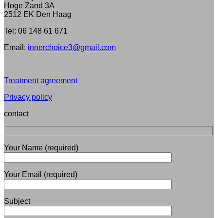
Hoge Zand 3A
2512 EK Den Haag
Tel: 06 148 61 671
Email:
innerchoice3@gmail.com
Treatment agreement
Privacy policy
contact
Your Name (required)
Your Email (required)
Subject