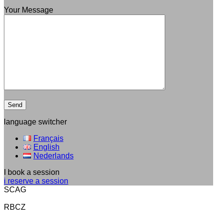
Your Message
language switcher
Français
English
Nederlands
I book a session
i reserve a session
SCAG
RBCZ