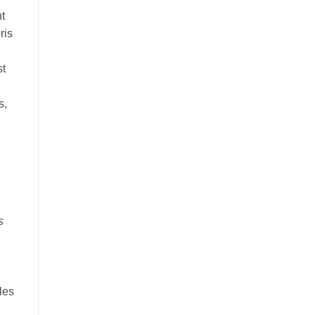
t
ris
t
s,
s
les