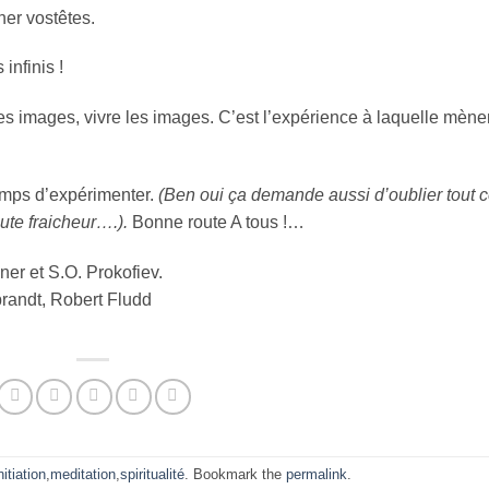
ner vostêtes.
infinis !
es images, vivre les images. C’est l’expérience à laquelle mène
emps d’expérimenter.
(Ben oui ça demande aussi d’oublier tout 
ute fraicheur….).
Bonne route A tous !…
ner et S.O. Prokofiev.
randt, Robert Fludd
nitiation
,
meditation
,
spiritualité
. Bookmark the
permalink
.