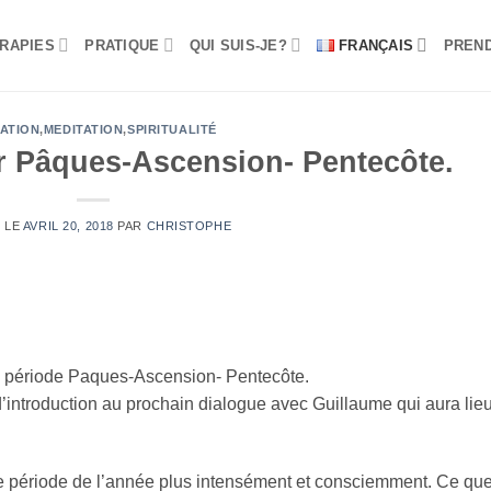
RAPIES
PRATIQUE
QUI SUIS-JE?
FRANÇAIS
PREN
IATION
,
MEDITATION
,
SPIRITUALITÉ
r Pâques-Ascension- Pentecôte.
É LE
AVRIL 20, 2018
PAR
CHRISTOPHE
te période Paques-Ascension- Pentecôte.
d’introduction au prochain dialogue avec Guillaume qui aura lieu
tte période de l’année plus intensément et consciemment. Ce que