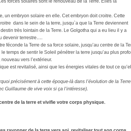
 Ces forces solaires sont le renouveau de la Terre. Elles la
le, un embryon solaire en elle. Cet embryon doit croitre. Cette
croitre dans le sein de la terre, jusqu`a que la Terre deviennent
estin très lointain de la Terre. Le Golgotha qui a eu lieu il y a
 devenir terrestre….
tre féconde la Terre de sa force solaire, jusqu’au centre de la Te
 le temps de sentir le Soleil pénétrer la terre jusqu’au plus prof
à nouveau vers l’extérieur.
ique est revitalisé, ainsi que les énergies vitales de tout ce qu’e
rquoi précisément à cette époque-là dans l’évolution de la Terre
 Guillaume de vive voix si ça l’intéresse).
centre de la terre et vivifie votre corps physique.
res rayonner de la terre vers soi, revitaliser tout son corps.