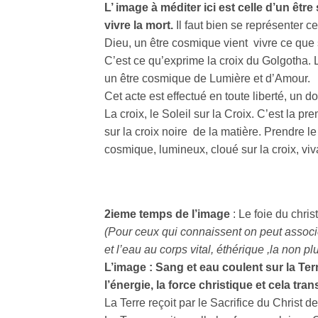
L’ image à méditer ici est celle d’un êt
vivre la mort.
Il faut bien se représenter 
Dieu, un être cosmique vient vivre ce que
C’est ce qu’exprime la croix du Golgotha. L
un être cosmique de Lumière et d’Amour.
Cet acte est effectué en toute liberté, un d
La croix, le Soleil sur la Croix. C’est la pr
sur la croix noire de la matière. Prendre l
cosmique, lumineux, cloué sur la croix, vi
2ieme temps de l’image
: Le foie du chris
(Pour ceux qui connaissent on peut associe
et l’eau au corps vital, éthérique ,la non p
L’image : Sang et eau coulent sur la Terr
l’énergie, la force christique et cela tra
La Terre reçoit par le Sacrifice du Christ d