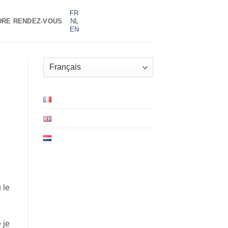
FR
DRE RENDEZ-VOUS
NL
EN
Choisir
une
langue
 le
 je