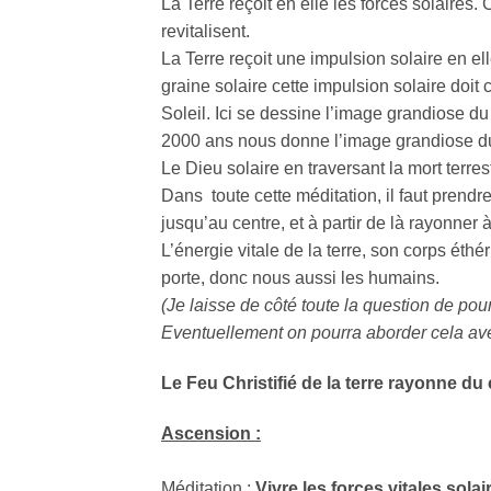
La Terre reçoit en elle les forces solaires.
revitalisent.
La Terre reçoit une impulsion solaire en el
graine solaire cette impulsion solaire doit 
Soleil. Ici se dessine l’image grandiose du d
2000 ans nous donne l’image grandiose du
Le Dieu solaire en traversant la mort terres
Dans toute cette méditation, il faut prendre
jusqu’au centre, et à partir de là rayonner 
L’énergie vitale de la terre, son corps éthér
porte, donc nous aussi les humains.
(Je laisse de côté toute la question de pou
Eventuellement on pourra aborder cela avec
Le Feu Christifié de la terre rayonne du 
Ascension :
Méditation :
Vivre les forces vitales solai