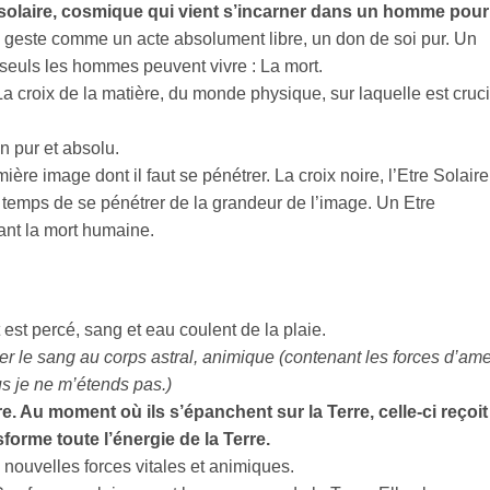
re solaire, cosmique qui vient s’incarner dans un homme pour
ce geste comme un acte absolument libre, un don de soi pur. Un
 seuls les hommes peuvent vivre : La mort.
a croix de la matière, du monde physique, sur laquelle est cruci
on pur et absolu.
emière image dont il faut se pénétrer. La croix noire, l’Etre Solaire
e temps de se pénétrer de la grandeur de l’image. Un Etre
vant la mort humaine.
t est percé, sang et eau coulent de la plaie.
r le sang au corps astral, animique (contenant les forces d’ame
lus je ne m’étends pas.)
e. Au moment où ils s’épanchent sur la Terre, celle-ci reçoit
nsforme toute l’énergie de la Terre.
e nouvelles forces vitales et animiques.