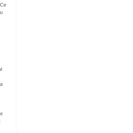
 Ce
du
t
la
et
t