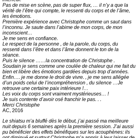
Pas de mise en scène, pas de super flux, … il n’y a que la
vérité de l’être qui compte, le ressenti du corps et de l’âme,
les émotions.
Première expérience avec Christophe comme un saut dans
l’inconnu. Je saute dans l’abime de mon corps, de mon
inconscient…
Je me sens en confiance.
Le respect de la personne , de la parole, du corps, du
ressenti dans l’être et dans l’âme donnent le ton de la
séance.
Puis le silence ……la concentration de Christophe .
Soudain je sens comme une coulée de chaleur qui me fait du
bien et libère des émotions gardées depuis trop d’années.
Enfin…. je me donne le droit de vivre. , je me sens allégée
d’un poids celui de l’incompréhension , du silence …Je
retrouve une certaine paix intérieure !…
Les voix du corps sont vraiment mystérieuses… !
Je suis contente d’avoir osé franchir le pas. . .
Merci Christophe
AC, 2016
Le shiatsu m’a bluffé dès le début, j’ai passé ma meilleure
nuit depuis 6 semaines après la première session. J’ai aussi
pu bénéficier des effets bénéfiques sur les acouphènes: ils
ont diminué et surtout Christophe m’a appris à leur laisser de