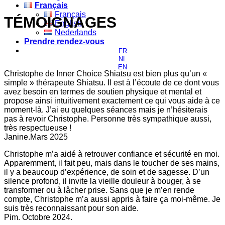
Français
Français
TÉMOIGNAGES
English
Nederlands
Prendre rendez-vous
FR
NL
EN
Christophe de Inner Choice Shiatsu est bien plus qu’un «
simple » thérapeute Shiatsu. Il est à l’écoute de ce dont vous
avez besoin en termes de soutien physique et mental et
propose ainsi intuitivement exactement ce qui vous aide à ce
moment-là. J’ai eu quelques séances mais je n’hésiterais
pas à revoir Christophe. Personne très sympathique aussi,
très respectueuse !
Janine.Mars 2025
Christophe m’a aidé à retrouver confiance et sécurité en moi.
Apparemment, il fait peu, mais dans le toucher de ses mains,
il y a beaucoup d’expérience, de soin et de sagesse. D’un
silence profond, il invite la vieille douleur à bouger, à se
transformer ou à lâcher prise. Sans que je m’en rende
compte, Christophe m’a aussi appris à faire ça moi-même. Je
suis très reconnaissant pour son aide.
Pim. Octobre 2024.