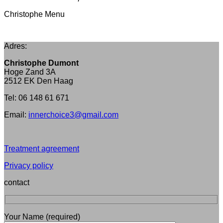
Christophe Menu
Adres:
Christophe Dumont
Hoge Zand 3A
2512 EK Den Haag
Tel: 06 148 61 671
Email:
innerchoice3@gmail.com
Treatment agreement
Privacy policy
contact
Your Name (required)