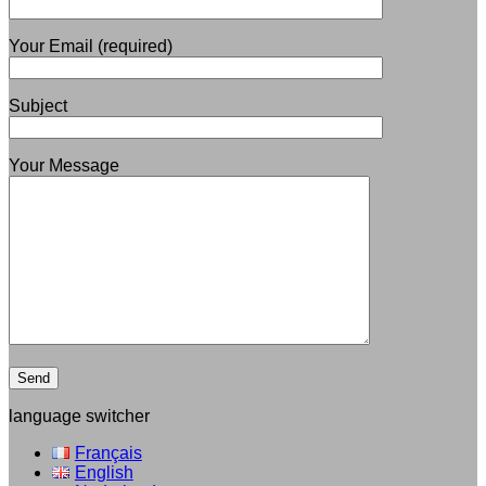
Your Email (required)
Subject
Your Message
language switcher
Français
English