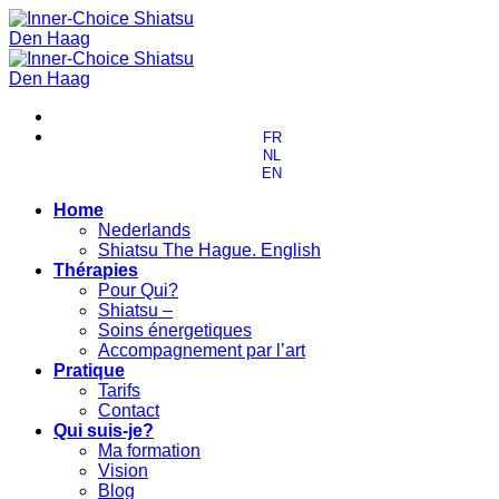
Passer
au
contenu
FR
NL
EN
Home
Nederlands
Shiatsu The Hague. English
Thérapies
Pour Qui?
Shiatsu –
Soins énergetiques
Accompagnement par l’art
Pratique
Tarifs
Contact
Qui suis-je?
Ma formation
Vision
Blog