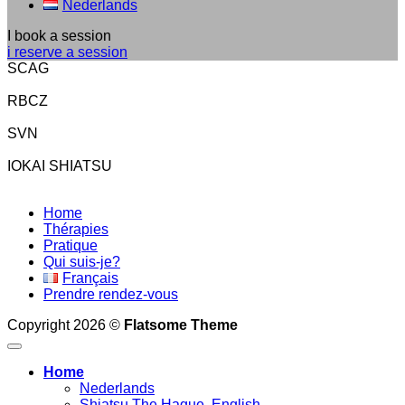
Nederlands
I book a session
i reserve a session
SCAG
RBCZ
SVN
IOKAI SHIATSU
Home
Thérapies
Pratique
Qui suis-je?
Français
Prendre rendez-vous
Copyright 2026 ©
Flatsome Theme
Home
Nederlands
Shiatsu The Hague. English