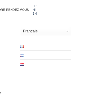
FR
DRE RENDEZ-VOUS
NL
EN
Choisir
une
langue
r