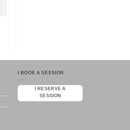
I BOOK A SESSION
I RESERVE A
SESSION