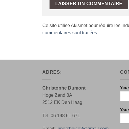
Ce site utilise Akismet pour réduire les in
commentaires sont traitées
.
ADRES:
CO
Your
Christophe Dumont
Hoge Zand 3A
2512 EK Den Haag
Your
Tel: 06 148 61 671
Email:
innerchoice3@gmail.com