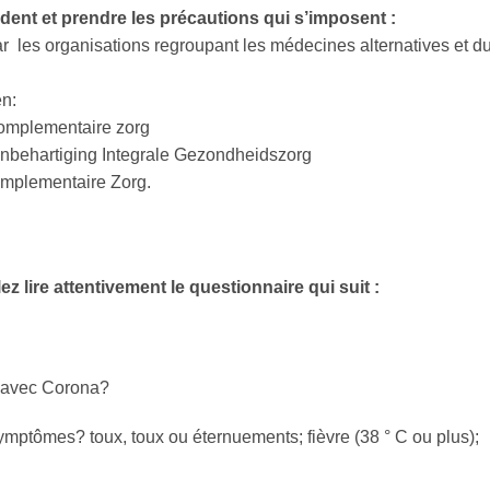
udent et prendre les précautions qui s’imposent :
ar les organisations regroupant les médecines alternatives et d
n:
 Complementaire zorg
enbehartiging Integrale Gezondheidszorg
mplementaire Zorg.
lez lire attentivement le questionnaire qui suit :
s avec Corona?
ymptômes? toux, toux ou éternuements; fièvre (38 ° C ou plus);