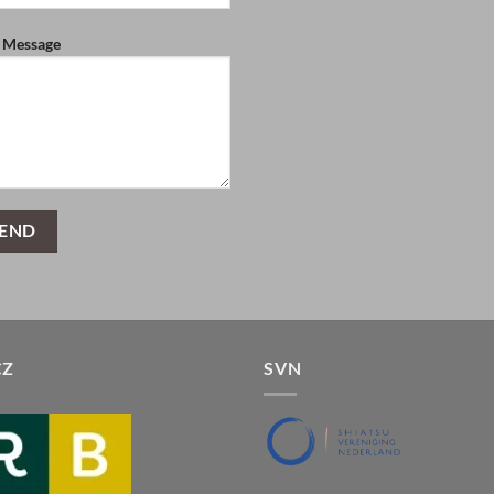
 Message
CZ
SVN