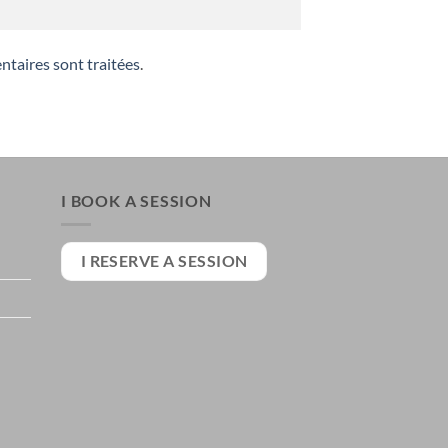
ntaires sont traitées
.
I BOOK A SESSION
I RESERVE A SESSION