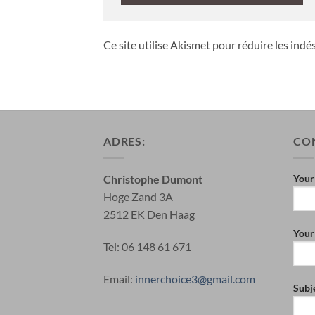
Ce site utilise Akismet pour réduire les indé
ADRES:
CO
Christophe Dumont
Your
Hoge Zand 3A
2512 EK Den Haag
Your
Tel: 06 148 61 671
Email:
innerchoice3@gmail.com
Subj