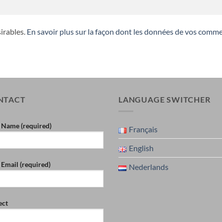
sirables.
En savoir plus sur la façon dont les données de vos comme
NTACT
LANGUAGE SWITCHER
 Name (required)
Français
English
 Email (required)
Nederlands
ect