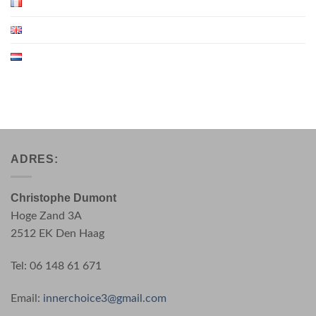
ADRES:
Christophe Dumont
Hoge Zand 3A
2512 EK Den Haag
Tel: 06 148 61 671
Email:
innerchoice3@gmail.com