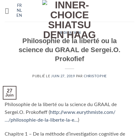
Passer
FR
au
NL
EN
contenu
MEDITATION
Philosophie de la liberté ou la
science du GRAAL de Sergei.O.
Prokofief
PUBLIÉ LE
JUIN 27, 2019
PAR
CHRISTOPHE
27
Juin
Philosophie de la liberté ou la science du GRAAL de
Sergei.O. Prokofieff (
http://www.eurythmiste.com/
…/philosophie-de-la-liberte-la-e…
)
Chapitre 1 – De la méthode d’investigation cognitive de