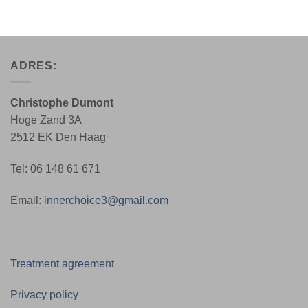
ADRES:
Christophe Dumont
Hoge Zand 3A
2512 EK Den Haag
Tel: 06 148 61 671
Email:
innerchoice3@gmail.com
Treatment agreement
Privacy policy