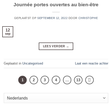
Journée portes ouvertes au bien-être
GEPLAATST OP
SEPTEMBER 12, 2022
DOOR
CHRISTOPHE
12
sep
LEES VERDER
→
Geplaatst in
Uncategorised
Laat een reactie achter
1
2
3
4
…
13
Kies
een
taal