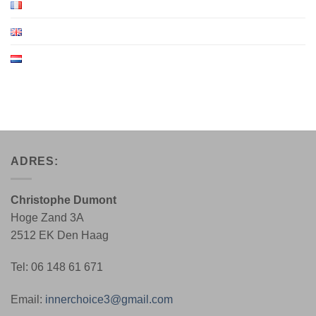
ADRES:
Christophe Dumont
Hoge Zand 3A
2512 EK Den Haag
Tel: 06 148 61 671
Email:
innerchoice3@gmail.com