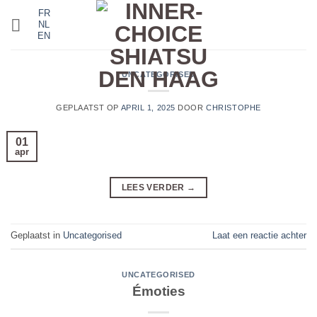
Ga
FR
NL
naar
EN
inhoud
UNCATEGORISED
GEPLAATST OP
APRIL 1, 2025
DOOR
CHRISTOPHE
01
apr
LEES VERDER
→
Geplaatst in
Uncategorised
Laat een reactie achter
UNCATEGORISED
Émoties