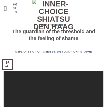
Ga
FR
NL
naar
EN
inhoud
UNCATEGORISED
The guardian of the threshold and
the feeling of shame
GEPLAATST OP
OKTOBER 16, 2018
DOOR
CHRISTOPHE
16
okt