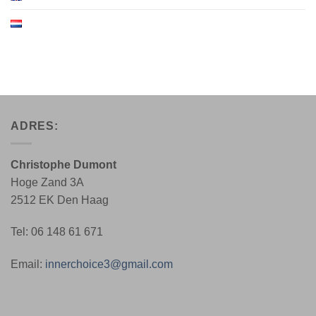
ADRES:
Christophe Dumont
Hoge Zand 3A
2512 EK Den Haag
Tel: 06 148 61 671
Email:
innerchoice3@gmail.com