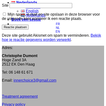
Nederlands
Site
Français
English
Mijn naam, e-mail en site opslaan in deze browser voor
Nederlands
de volgende keer wanneer ik een reactie plaats.
Boek een sessie
FR
NL
EN
Deze site gebruikt Akismet om spam te verminderen.
Bekijk
hoe je reactie gegevens worden verwerkt
.
Adres:
Christophe Dumont
Hoge Zand 3A
2512 EK Den Haag
Tel: 06 148 61 671
Email:
innerchoice3@gmail.com
Treatment agreement
Privacy policy