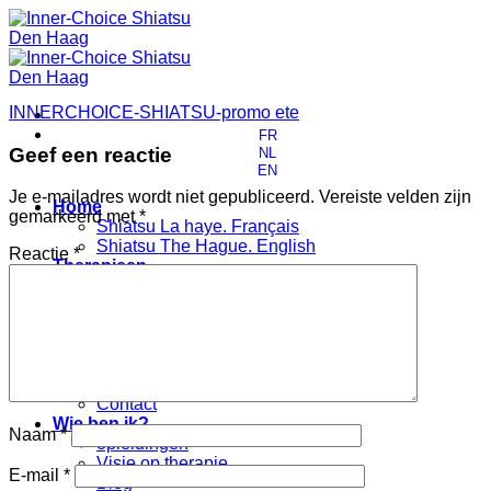
Ga
naar
inhoud
INNERCHOICE-SHIATSU-promo ete
FR
Geef een reactie
NL
EN
Je e-mailadres wordt niet gepubliceerd.
Vereiste velden zijn
Home
gemarkeerd met
*
Shiatsu La haye. Français
Shiatsu The Hague. English
Reactie
*
Therapieen
Voor wie?
Shiatsu
Skype session
Socratische dialogen
Praktisch
Tarieven
Contact
Wie ben ik?
Naam
*
opleidingen
Visie op therapie
E-mail
*
Blog