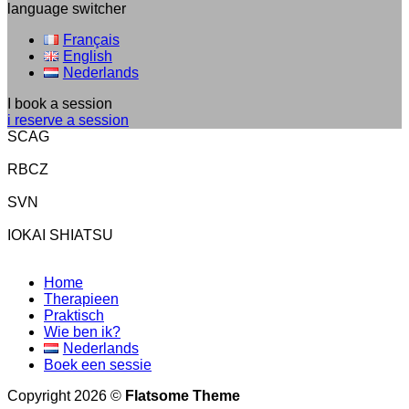
language switcher
Français
English
Nederlands
I book a session
i reserve a session
SCAG
RBCZ
SVN
IOKAI SHIATSU
Home
Therapieen
Praktisch
Wie ben ik?
Nederlands
Boek een sessie
Copyright 2026 ©
Flatsome Theme