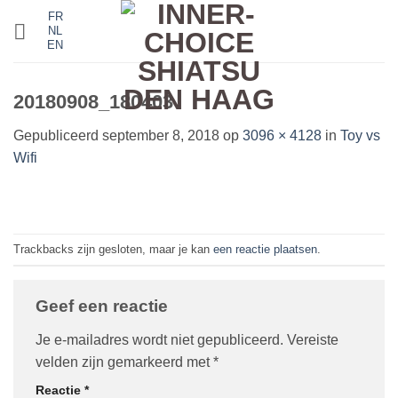
Ga
FR
NL
naar
EN
inhoud
20180908_180403
Gepubliceerd
september 8, 2018
op
3096 × 4128
in
Toy vs
Wifi
Trackbacks zijn gesloten, maar je kan
een reactie plaatsen
.
Geef een reactie
Je e-mailadres wordt niet gepubliceerd.
Vereiste
velden zijn gemarkeerd met
*
Reactie
*