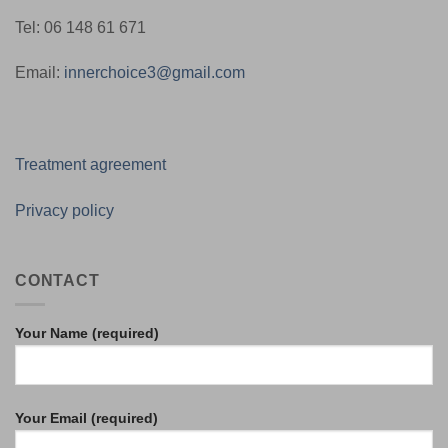
Tel: 06 148 61 671
Email:
innerchoice3@gmail.com
Treatment agreement
Privacy policy
CONTACT
Your Name (required)
Your Email (required)